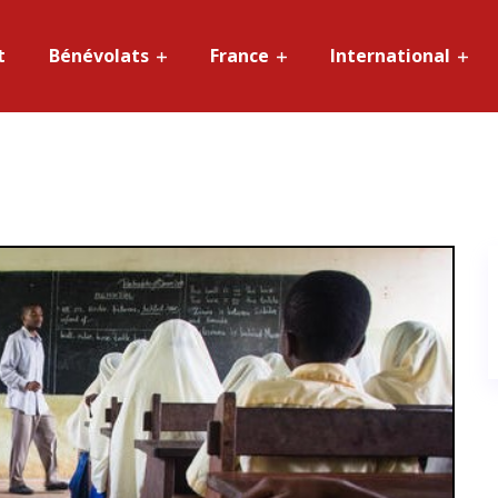
t
Bénévolats
France
International